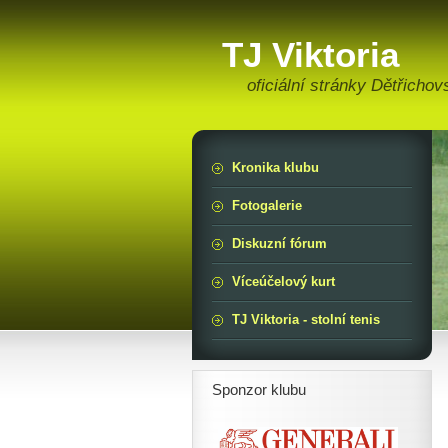
TJ Viktoria
oficiální stránky Dětřichov
Kronika klubu
Fotogalerie
Diskuzní fórum
Víceúčelový kurt
TJ Viktoria - stolní tenis
Sponzor klubu