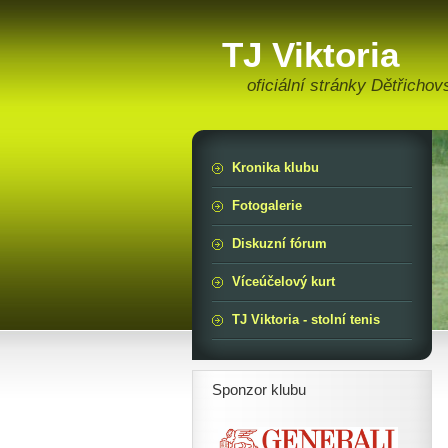
TJ Viktoria
oficiální stránky Dětřichov
Kronika klubu
Fotogalerie
Diskuzní fórum
Víceúčelový kurt
TJ Viktoria - stolní tenis
Sponzor klubu