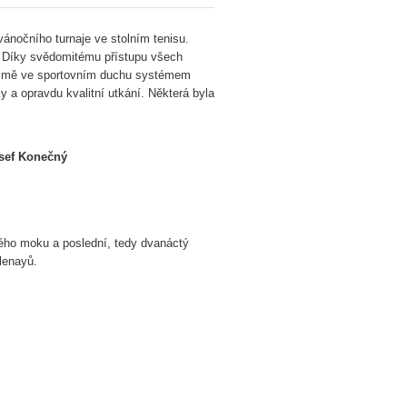
nočního turnaje ve stolním tenisu.
 Č. Díky svědomitému přístupu všech
řejmě ve sportovním duchu systémem
a opravdu kvalitní utkání. Některá byla
osef Konečný
.
vého moku a poslední, tedy dvanáctý
lenayů.