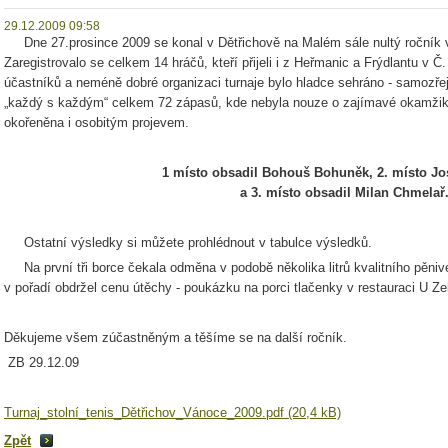
29.12.2009 09:58
Dne 27.prosince 2009 se konal v Dětřichově na Malém sále nultý ročník vá
Zaregistrovalo se celkem 14 hráčů, kteří přijeli i z Heřmanic a Frýdlantu v
účastníků a neméně dobré organizaci turnaje bylo hladce sehráno - samoz
„každý s každým“ celkem 72 zápasů, kde nebyla nouze o zajímavé okamžiky 
okořeněna i osobitým projevem.
1 místo obsadil Bohouš Bohuněk, 2. místo J
a 3. místo obsadil Milan Chmelař
Ostatní výsledky si můžete prohlédnout v tabulce výsledků.
Na první tři borce čekala odměna v podobě několika litrů kvalitního pěni
v pořadí obdržel cenu útěchy - poukázku na porci tlačenky v restauraci U Ze
Děkujeme všem zúčastněným a těšíme se na další ročník.
ZB 29.12.09
Turnaj_stolní_tenis_Dětřichov_Vánoce_2009.pdf (20,4 kB)
Zpět