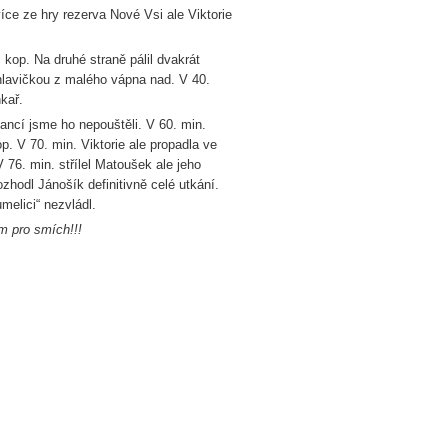
íce ze hry rezerva Nové Vsi ale Viktorie
p. Na druhé straně pálil dvakrát
hlavičkou z malého vápna nad. V 40.
kař.
ncí jsme ho nepouštěli. V 60. min.
p. V 70. min. Viktorie ale propadla ve
 76. min. střílel Matoušek ale jeho
ozhodl Jánošík definitivně celé utkání.
elici“ nezvládl.
m pro smích!!!