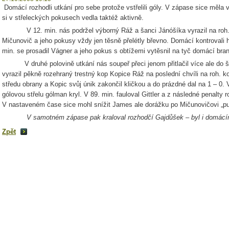
Domácí rozhodli utkání pro sebe protože vstřelili góly. V zápase sice měla v
si v střeleckých pokusech vedla taktéž aktivně.
V 12. min. nás podržel výborný Ráž a šanci Jánóšíka vyrazil na roh. ko
Mičunovič a jeho pokusy vždy jen těsně přelétly břevno. Domácí kontrovali 
min. se prosadil Vágner a jeho pokus s obtížemi vytěsnil na tyč domácí bran
V druhé polovině utkání nás soupeř přeci jenom přitlačil více ale do ša
vyrazil pěkně rozehraný trestný kop Kopice Ráž na poslední chvíli na roh. ko
středu obrany a Kopic svůj únik zakončil kličkou a do prázdné dal na 1 – 0. V
gólovou střelu gólman kryl. V 89. min. fauloval Gittler a z následné penalty r
V nastaveném čase sice mohl snížit James ale dorážku po Mičunovičovi „pum
V samotném zápase pak kraloval rozhodčí Gajdůšek – byl i domácí
Zpět