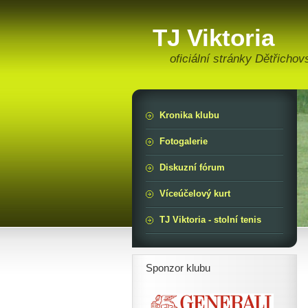
TJ Viktoria
oficiální stránky Dětřichov
Kronika klubu
Fotogalerie
Diskuzní fórum
Víceúčelový kurt
TJ Viktoria - stolní tenis
Sponzor klubu