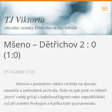
TJ Viktoria
oficiální stránky Dětřichovského fotbalu
Mšeno – Dětřichov 2 : 0
(1:0)
27.10.2008 17:20
Viktorie v posledním utkání I.A třídy na domácí
nestačila a zaslouženě prohrála. Stalo se pak poté co někteří
„borci“ raději grilují s babičkou(Vágner) nebo nejezdí(Válek)
což při zranění Prokopce a Kutílka kádr poznamenalo.