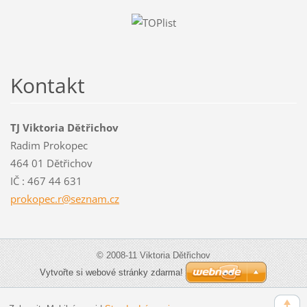
Kontakt
TJ Viktoria Dětřichov
Radim Prokopec
464 01 Dětřichov
IČ : 467 44 631
prokopec
.r@sezna
m.cz
© 2008-11 Viktoria Dětřichov
Vytvořte si webové stránky zdarma!