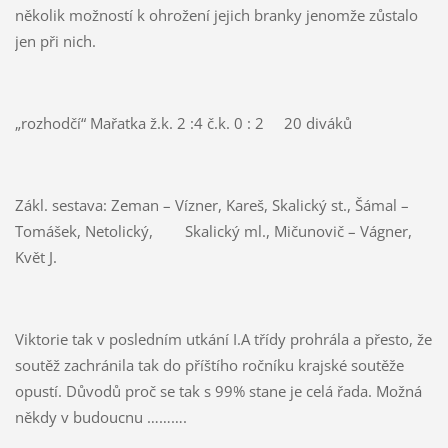
několik možností k ohrožení jejich branky jenomže zůstalo
jen při nich.
„rozhodčí“ Mařatka ž.k. 2 :4 č.k. 0 : 2
20 diváků
Zákl. sestava: Zeman – Vízner, Kareš, Skalický st., Šámal –
Tomášek, Netolický,
Skalický ml., Mičunovič – Vágner,
Květ J.
Viktorie tak v posledním utkání I.A třídy prohrála a přesto, že
soutěž zachránila tak do příštího ročníku krajské soutěže
opustí. Důvodů proč se tak s 99% stane je celá řada. Možná
někdy v budoucnu ……….