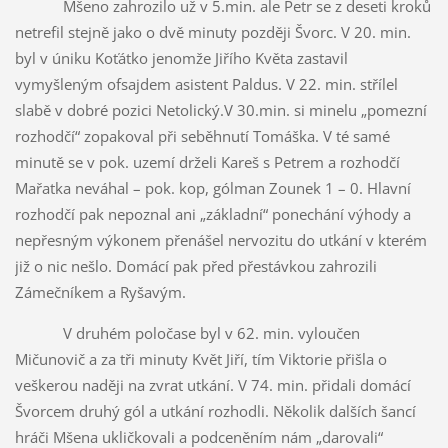
Mšeno zahrozilo už v 5.min. ale Petr se z deseti kroků
netrefil stejně jako o dvě minuty později Švorc. V 20. min.
byl v úniku Koťátko jenomže Jiřího Květa zastavil
vymyšleným ofsajdem asistent Paldus. V 22. min. střílel
slabě v dobré pozici Netolický.V 30.min. si minelu „pomezní
rozhodčí“ zopakoval při seběhnutí Tomáška. V té samé
minutě se v pok. uzemí drželi Kareš s Petrem a rozhodčí
Mařatka neváhal – pok. kop, gólman Zounek 1 – 0. Hlavní
rozhodčí pak nepoznal ani „základní“ ponechání výhody a
nepřesným výkonem přenášel nervozitu do utkání v kterém
již o nic nešlo. Domácí pak před přestávkou zahrozili
Zámečníkem a Ryšavým.
V druhém poločase byl v 62. min. vyloučen
Mičunovič a za tři minuty Květ Jiří, tím Viktorie přišla o
veškerou naději na zvrat utkání. V 74. min. přidali domácí
Švorcem druhý gól a utkání rozhodli. Několik dalších šancí
hráči Mšena ukličkovali a podceněním nám „darovali“