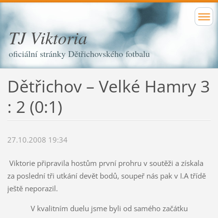
TJ Viktoria
oficiální stránky Dětřichovského fotbalu
Dětřichov – Velké Hamry 3
: 2 (0:1)
27.10.2008 19:34
Viktorie připravila hostům první prohru v soutěži a získala
za poslední tři utkání devět bodů, soupeř nás pak v I.A třídě
ještě neporazil.
V kvalitním duelu jsme byli od samého začátku