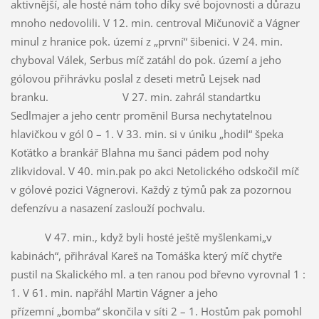
aktivnější, ale hosté nám toho díky své bojovnosti a důrazu
mnoho nedovolili. V 12. min. centroval Mičunovič a Vágner
minul z hranice pok. území z „první“ šibenici. V 24. min.
chyboval Válek, Serbus míč zatáhl do pok. území a jeho
gólovou přihrávku poslal z deseti metrů Lejsek nad
branku. V 27. min. zahrál standartku
Sedlmajer a jeho centr proměnil Bursa nechytatelnou
hlavičkou v gól 0 – 1. V 33. min. si v úniku „hodil“ špeka
Koťátko a brankář Blahna mu šanci pádem pod nohy
zlikvidoval. V 40. min.pak po akci Netolického odskočil míč
v gólové pozici Vágnerovi. Každý z týmů pak za pozornou
defenzívu a nasazení zaslouží pochvalu.
V 47. min., když byli hosté ještě myšlenkami„v
kabinách“, přihrával
Kareš na Tomáška který míč chytře
pustil na Skalického ml. a ten ranou pod břevno vyrovnal 1 :
1. V 61. min. napřáhl Martin Vágner a jeho
přízemní „bomba“ skončila v síti 2 – 1. Hostům pak pomohl