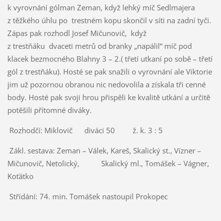
k vyrovnání gólman Zeman, když lehký míč Sedlmajera
z těžkého úhlu po trestném kopu skončil v síti na zadní tyči.
Zápas pak rozhodl Josef Mičunovič, když
z trestňáku dvaceti metrů od branky „napálil“ míč pod
klacek bezmocného Blahny 3 – 2.( třetí utkaní po sobě – třetí
gól z trestňáku). Hosté se pak snažili o vyrovnání ale Viktorie
jim už pozornou obranou nic nedovolila a získala tři cenné
body. Hosté pak svoji hrou přispěli ke kvalitě utkání a určitě
potěšili přítomné diváky.
Rozhodčí: Miklovič
diváci 50 ž. k. 3 : 5
Zákl. sestava: Zeman – Válek, Kareš, Skalický st., Vízner –
Mičunovič, Netolický,
Skalický ml., Tomášek – Vágner,
Koťátko
Střídání: 74. min. Tomášek nastoupil Prokopec