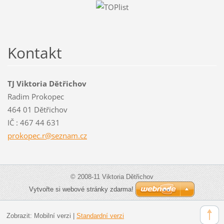
Kontakt
TJ Viktoria Dětřichov
Radim Prokopec
464 01 Dětřichov
IČ : 467 44 631
prokopec
.r@sezna
m.cz
© 2008-11 Viktoria Dětřichov
Vytvořte si webové stránky zdarma!
Zobrazit:
Mobilní verzi
|
Standardní verzi