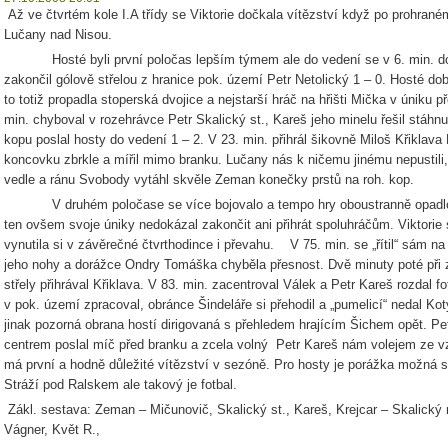
Až ve čtvrtém kole I.A třídy se Viktorie dočkala vítězství když po prohran
Lučany nad Nisou.
Hosté byli první poločas lepším týmem ale do vedení se v 6. min. dosta
zakončil gólově střelou z hranice pok. území
Petr Netolický 1 – 0. Hosté dob
to totiž propadla stoperská dvojice a nejstarší hráč na hřišti Mička v úniku 
min. chyboval v rozehrávce Petr Skalický st., Kareš jeho minelu řešil stáh
kopu poslal hosty do vedení 1 – 2. V 23. min. přihrál šikovně Miloš Křiklava
koncovku zbrkle a mířil mimo branku. Lučany nás k ničemu jinému nepustili, n
vedle a ránu Svobody vytáhl skvěle Zeman konečky prstů na roh. kop.
V druhém poločase se více bojovalo a tempo hry oboustranně opadlo.
ten ovšem svoje úniky nedokázal zakončit ani přihrát spoluhráčům. Viktorie 
vynutila si v závěrečné čtvrthodince i převahu. V 75. min. se „řítil“ sám na 
jeho nohy a dorážce Ondry Tomáška chyběla přesnost. Dvě minuty poté při 
střely přihrával Křiklava. V 83. min. zacentroval Válek a
Petr Kareš rozdal fo
v pok. území zpracoval, obránce Šindeláře si přehodil a „pumelicí“ nedal Ko
jinak pozorná obrana hostí dirigovaná s přehledem hrajícím Šichem opět. Pet
centrem poslal míč před branku a zcela volný Petr Kareš nám volejem ze vzduc
má první a hodně důležité vítězství v sezóně. Pro hosty je porážka možná s
Stráží pod Ralskem ale takový je fotbal.
Zákl. sestava: Zeman – Mičunovič, Skalický st., Kareš, Krejcar – Skalický m
Vágner, Květ R.,