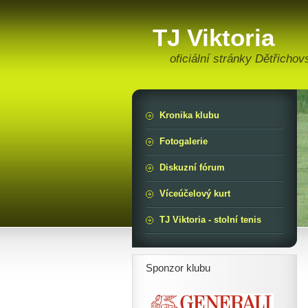
TJ Viktoria
oficiální stránky Dětřichov
Kronika klubu
Fotogalerie
Diskuzní fórum
Víceúčelový kurt
TJ Viktoria - stolní tenis
Sponzor klubu