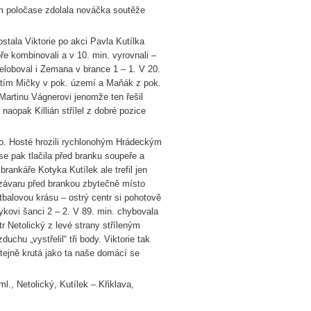
ém poločase zdolala nováčka soutěže
la Viktorie po akci Pavla Kutílka
ře kombinovali a v 10. min. vyrovnali –
přeloboval i Zemana v brance 1 – 1. V 20.
nutím Mičky v pok. území a Maňák z pok.
 Martinu Vágnerovi jenomže ten řešil
aopak Killián střílel z dobré pozice
 Hosté hrozili rychlonohým Hrádeckým
se pak tlačila před branku soupeře a
brankáře Kotyka Kutílek ale trefil jen
závaru před brankou zbytečně místo
tbalovou krásu – ostrý centr si pohotově
tykovi šanci 2 – 2. V 89. min. chybovala
r Netolický z levé strany stříleným
hu „vystřelil“ tři body. Viktorie tak
tejně krutá jako ta naše domácí se
l., Netolický, Kutílek – Křiklava,