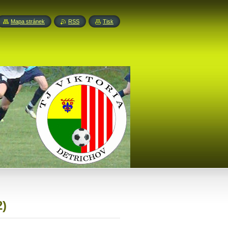
Mapa stránek
RSS
Tisk
2)