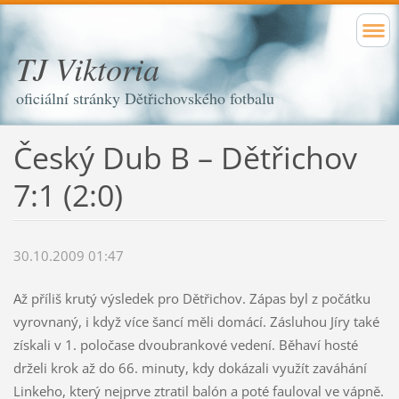
TJ Viktoria
oficiální stránky Dětřichovského fotbalu
Český Dub B – Dětřichov
7:1 (2:0)
30.10.2009 01:47
Až příliš krutý výsledek pro Dětřichov. Zápas byl z počátku
vyrovnaný, i když více šancí měli domácí. Zásluhou Jíry také
získali v 1. poločase dvoubrankové vedení. Běhaví hosté
drželi krok až do 66. minuty, kdy dokázali využít zaváhání
Linkeho, který nejprve ztratil balón a poté fauloval ve vápně.