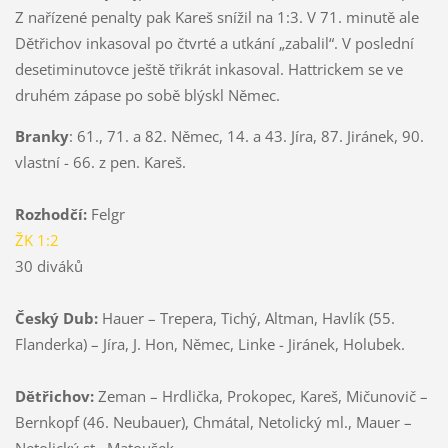
Z nařízené penalty pak Kareš snížil na 1:3. V 71. minutě ale
Dětřichov inkasoval po čtvrté a utkání „zabalil“. V poslední
desetiminutovce ještě třikrát inkasoval. Hattrickem se ve
druhém zápase po sobě blýskl Němec.
Branky
: 61., 71. a 82. Němec, 14. a 43. Jíra, 87. Jiránek, 90.
vlastní - 66. z pen. Kareš.
Rozhodčí:
Felgr
ŽK 1:2
30 diváků
Český Dub:
Hauer – Trepera, Tichý, Altman, Havlík (55.
Flanderka) – Jíra, J. Hon, Němec, Linke - Jiránek, Holubek.
Dětřichov:
Zeman – Hrdlička, Prokopec, Kareš, Mičunovič –
Bernkopf (46. Neubauer), Chmátal, Netolický ml., Mauer –