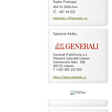
Radim Prokopec
464 01 Dětřichov
IČ : 467 44 631
prokopec
.r@sezna
m.cz
Sponzor klubu
Generali Pojišťovna a.s.
Oblastní kancelář Liberec
Sokolovské Nám. 308
460 01 Liberec
T +420 485 102 820
https://www.generali.cz