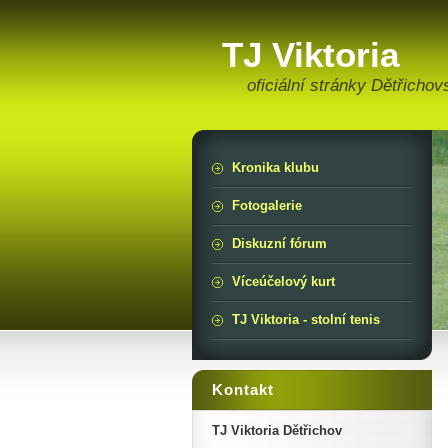
TJ Viktoria
oficiální stránky Dětřichov
Kronika klubu
Fotogalerie
Diskuzní fórum
Víceúčelový kurt
TJ Viktoria - stolní tenis
Kontakt
TJ Viktoria Dětřichov